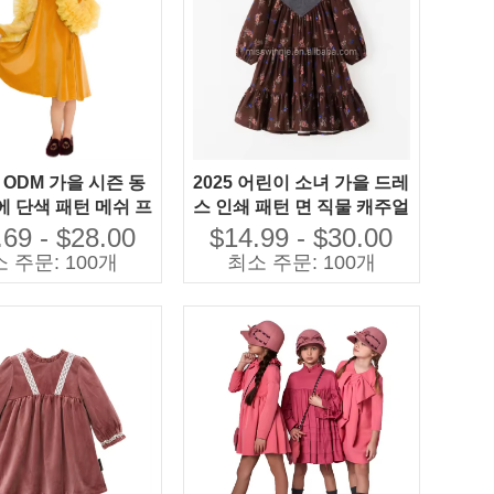
& ODM 가을 시즌 동
2025 어린이 소녀 가을 드레
에 단색 패턴 메쉬 프
스 인쇄 패턴 면 직물 캐주얼
개질을 한 소녀를 위
스타일 광저우 어린이 옷
.69 - $28.00
$14.99 - $30.00
에스테 벨루어 아이
 주문: 100개
최소 주문: 100개
복장