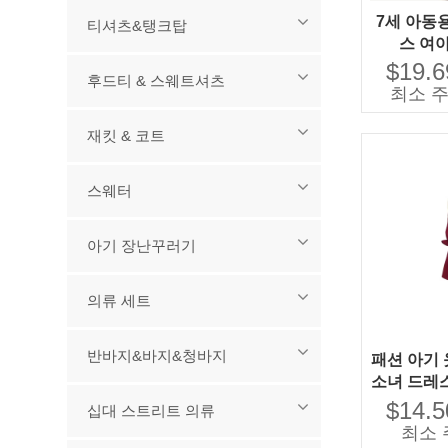
7세 아동
티셔츠&탱크탑
스 여
$19.6
후드티 & 스웨트셔츠
최소 주
재킷 & 코트
스웨터
아기 장난꾸러기
의류 세트
반바지&바지&청바지
패션 아기 
소녀 드레스
주 
$14.5
십대 스트리트 의류
최소 