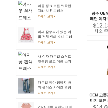
이비 키즈 티셔츠
여름 핑크 코튼 뾰족한
칼라 보우 드레스
광주 OE
Romper 자매 우아한
자세히 보기
패턴 여자
드레스 패밀리 매칭을
아기 옷 여
$12.1
위한 매칭 키즈
용자
최소 주
어깨 줄무늬가 있는 여
름 전체 인쇄 소녀 드레
스
자세히 보기
새 여자 캐주얼 스커트
맞춤형 로고 여름 스커
트 키즈 소녀 얇은 니트
자세히 보기
코튼 스웨터 스커트 러
블리 걸스
캐주얼 여아 청바지 바
지 플러스 사이즈 연령
12세 워싱 기법
자세히 보기
OEM 고품
티지 코튼
레스 가을
$14.6
2024 여름 트렌드 여아