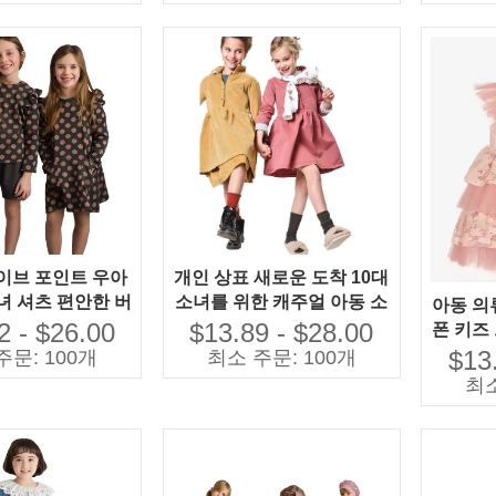
이브 포인트 우아
개인 상표 새로운 도착 10대
녀 셔츠 편안한 버
소녀를 위한 캐주얼 아동 소
아동 의
키즈 봄 드레스 브
녀 코듀로이 셔츠 드레스
2 - $26.00
$13.89 - $28.00
폰 키즈
 소녀 드레스를 사
$13
주문: 100개
최소 주문: 100개
용자 정의
최소