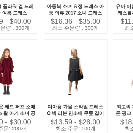
용 플라워 걸 드레
아동복 소녀 요정 드레스 아
유아 어
아 여름 드레스
동 의류 2017 소녀 드레스
레스를
9 - $40.00
$16.36 - $35.00
$11
문량 : 300개
최소 주문량 : 300개
최소
옷 레드 퍼프 소매
여아용 가을 스타일 드레스
최고의 
 활 아기 소녀 공
O 넥 리본 민소매 무릎 길이
든 핑크 
파티 드레스
스타일 맞춤 제작
여자를위
0 - $30.00
$13.59 - $28.00
$18
티 의류
주문: 200개
최소 주문: 100개
최소