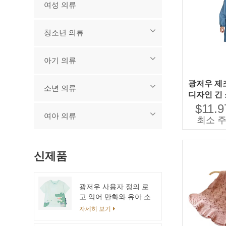
여성 의류
청소년 의류
아기 의류
광저우 제
소년 의류
디자인 긴
스 Lace
$11.9
여아 의류
이 
최소 주
신제품
광저우 사용자 정의 로
고 악어 만화와 유아 소
년 티셔츠 도매 2024
자세히 보기
저렴한 유기농 면화 베