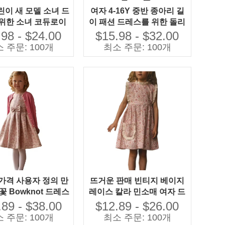
린이 새 모델 소녀 드
여자 4-16Y 중반 종아리 길
위한 소녀 코듀로이
이 패션 드레스를 위한 돌리
캐주얼 드레스
기 꽃 드레스 도매
.98 - $24.00
$15.98 - $32.00
 주문: 100개
최소 주문: 100개
가격 사용자 정의 만
뜨거운 판매 빈티지 베이지
꽃 Bowknot 드레스
레이스 칼라 민소매 여자 드
한 유행 어린이 파
레스 포켓과 천연 면화 꽃 드
.89 - $38.00
$12.89 - $26.00
 세트 겨울에 여자 아
레스
 주문: 100개
최소 주문: 100개
기를위한