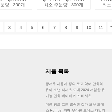
소녀 드레스
위한 우아한 캐주얼 드레스
스 어
문량 : 300개
최소 주문량 : 300개
최소 
3
4
5
6
7
8
9
10
11
제품 목록
광저우 사용자 정의 로고 악어 만화와
유아 소년 티셔츠 도매 2024 저렴한 유
기농 면화 베이비 키즈 티셔츠
여름 핑크 코튼 뾰족한 칼라 보우 드레
스 Romper 자매 우아한 드레스 패밀리