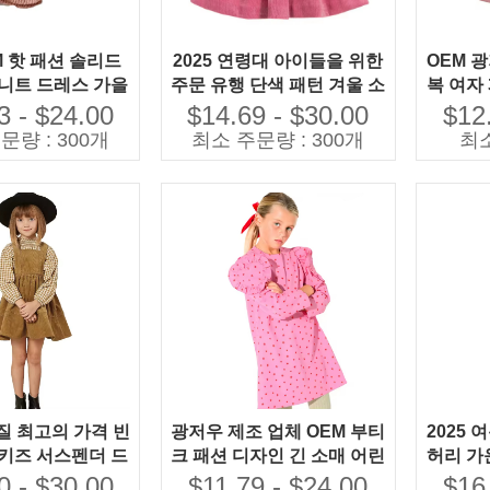
M 핫 패션 솔리드
2025 연령대 아이들을 위한
OEM 
 니트 드레스 가을
주문 유행 단색 패턴 겨울 소
복 여자
자 아기를 위해 사
녀 파티 드레스 코바늘로 뜨
3 - $24.00
$14.69 - $30.00
$12
 정의 가능
개질된 기술
문량 : 300개
최소 주문량 : 300개
최소
질 최고의 가격 빈
광저우 제조 업체 OEM 부티
2025 
 키즈 서스펜더 드
크 패션 디자인 긴 소매 어린
허리 가운
 겨울 간단한 캐주
이 드레스 별 인쇄 면 소녀를
격자 무
0 - $30.00
$11.79 - $24.00
$16