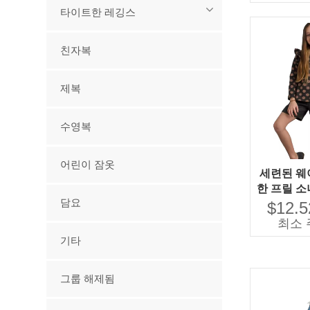
타이트한 레깅스
친자복
제복
수영복
어린이 잠옷
세련된 웨
한 프릴 소
담요
블 슬리브 
$12.5
랜드 아기
최소 
기타
그룹 해제됨