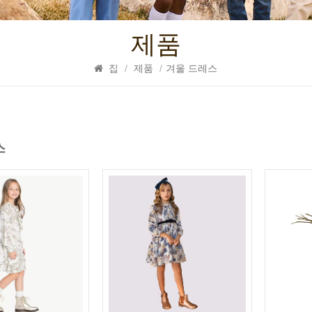
제품
집
/
제품
/
겨울 드레스
스