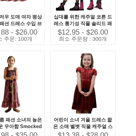
광저우 도매 여자 평상
십대를 위한 캐주얼 코튼 드
 패션 드레스 수입 브
레스 통기성 직물 솔리드 패
랜드 의류
턴 주름 장식 지속 가능한 기
.88 - $26.00
$12.95 - $26.00
능 소년 소녀 18세
 주문: 100개
최소 주문량 : 300개
여름 패션 소녀의 높은
어린이 소녀 겨울 드레스 짧
 우아함 Smocked
은 소매 벨벳 직물 캐주얼 스
늬 Boho 맥시 드레
타일 전문 OEM/ODM 디자
.98 - $35.00
$13.38 - $28.00