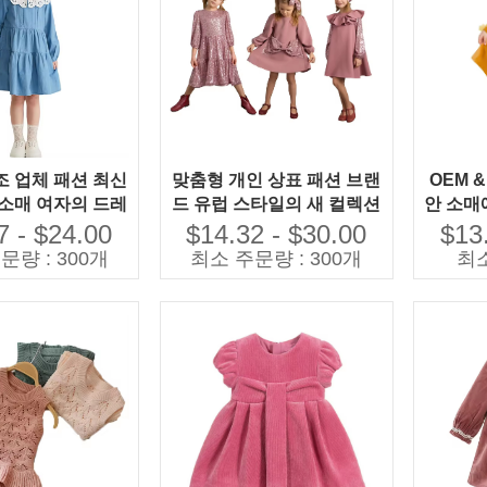
조 업체 패션 최신
맞춤형 개인 상표 패션 브랜
OEM 
 소매 여자의 드레
드 유럽 스타일의 새 컬렉션
안 소매
work 칼라 무릎 길
아동복 소녀 드레스 소녀를
릴로 뜨
7 - $24.00
$14.32 - $30.00
$13
데님 드레스
위한 아동 드레스
한 폴리
문량 : 300개
최소 주문량 : 300개
최소