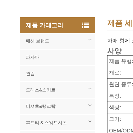
제품 
제품 카테고리
자매 형제 
패션 브랜드
사양
파자마
제품 유형
재료:
관습
원단 종류
드레스&스커트
특징:
티셔츠&탱크탑
색상:
크기:
후드티 & 스웨트셔츠
OEM/OD