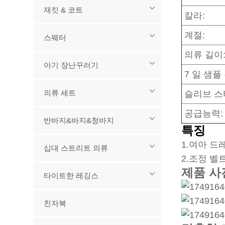
재킷 & 코트
칼라:
계절:
스웨터
의류 길이
아기 장난꾸러기
7 일 샘플
의류 세트
슬리브 스
공급능력:
반바지&바지&청바지
특징
1
.여아 드
십대 스트리트 의류
2.조정 벨
제품 사
타이트한 레깅스
친자복