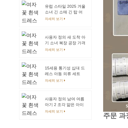
유럽 ​​스타일 2025 겨울
소녀 긴 소매 긴 탑 어
린이 우아한 스타일 핑
자세히 보기
크 컬러 모직 코트 베이
비 코트를 착용
사용자 정의 새 도착 아
기 소녀 복장 공장 가격
어린이 봄 여름을위한
자세히 보기
활과 두 조각 소녀 의류
세트
15세용 통기성 십대 드
레스 아동 의류 세트
자세히 보기
사용자 정의 남여 여름
아기 2 조각 얇은 아이
니트 스웨터 탑 반바지
자세히 보기
주문 과
아기 의류 세트