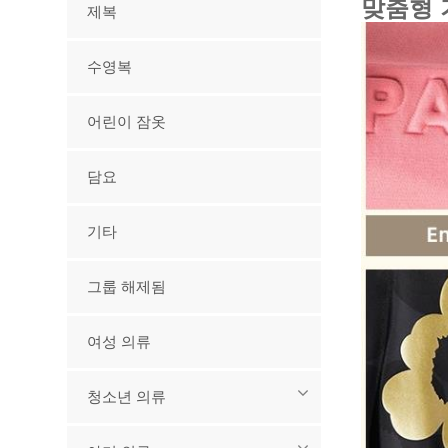
맞춤형 
제복
수영복
어린이 잠옷
담요
기타
그룹 해제됨
여성 의류
청소년 의류