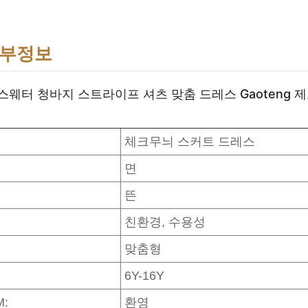
세부정보
스웨터 청바지 스트라이프 셔츠 맞춤 드레스 Gaoteng 
:
체크무늬 스커트 드레스
면
:
뜬
친환경, 수용성
맞춤형
6Y-16Y
M:
환영