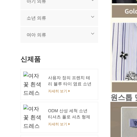
아기 의류
소년 의류
여아 의류
신제품
사용자 정의 프렌치 테
리 블루 타이 염료 소년
과 소녀의 어린이 의류
자세히 보기
원스톱 
세트 남여 패션 아동 의
류 키즈 조깅 세트 소년
ODM 산성 세척 소년
티셔츠 폴로 셔츠 형제
와 자매 일치하는 옷 스
자세히 보기
톤 워시 저지 데님 키즈
소녀 의류 세트